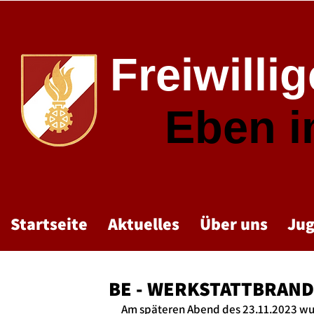
Freiwilli
Eben 
Startseite
Aktuelles
Über uns
Ju
BE - WERKSTATTBRAND
Am späteren Abend des 23.11.2023 w