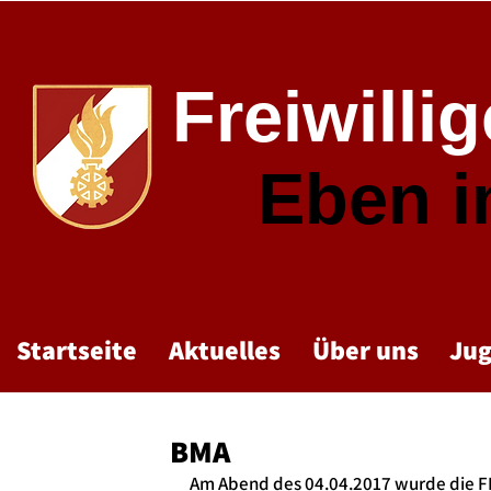
Freiwilli
Eben 
Startseite
Aktuelles
Über uns
Ju
BMA
Am Abend des 04.04.2017 wurde die FF